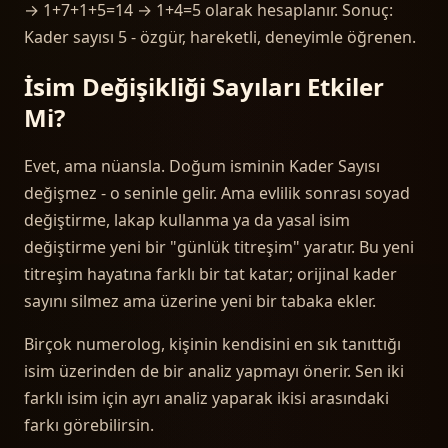
→ 1+7+1+5=14 → 1+4=5 olarak hesaplanır. Sonuç:
Kader sayısı 5 - özgür, hareketli, deneyimle öğrenen.
İsim Değişikliği Sayıları Etkiler
Mi?
Evet, ama nüansla. Doğum isminin Kader Sayısı
değişmez - o seninle gelir. Ama evlilik sonrası soyad
değiştirme, lakap kullanma ya da yasal isim
değiştirme yeni bir "günlük titreşim" yaratır. Bu yeni
titreşim hayatına farklı bir tat katar; orijinal kader
sayını silmez ama üzerine yeni bir tabaka ekler.
Birçok numerolog, kişinin kendisini en sık tanıttığı
isim üzerinden de bir analiz yapmayı önerir. Sen iki
farklı isim için ayrı analiz yaparak ikisi arasındaki
farkı görebilirsin.