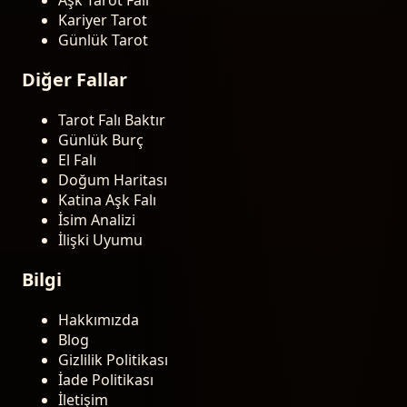
Aşk Tarot Falı
Kariyer Tarot
Günlük Tarot
Diğer Fallar
Tarot Falı Baktır
Günlük Burç
El Falı
Doğum Haritası
Katina Aşk Falı
İsim Analizi
İlişki Uyumu
Bilgi
Hakkımızda
Blog
Gizlilik Politikası
İade Politikası
İletişim