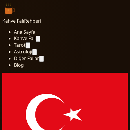
Kahve Falı
Rehberi
Ana Sayfa
Kahve Falı
Tarot
Astroloji
Diğer Fallar
Blog