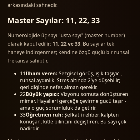
arkasındaki sahnedir.
Master Sayılar: 11, 22, 33
Numerolojide üç sayı "usta sayı" (master number)
olarak kabul edilir:
11, 22 ve 33
. Bu sayılar tek
haneye indirgenmez; kendine özgü güçlü bir ruhsal
frekansa sahiptir.
11
İlham veren:
Sezgisel görüş, ışık taşıyıcı,
ruhsal aydınlık. Stres altında 2'ye düşebilir;
gerildiğinde nefes alman gerekir.
22
Büyük yapıcı:
Vizyonu somuta dönüştüren
mimar. Hayalleri gerçeğe çevirme gücü taşır -
ama o güç sorumluluk da getirir.
33
Öğretmen ruh:
Şefkatli rehber, kalpten
konuşan, kitle bilincini değiştiren. Bu sayı çok
nadirdir.