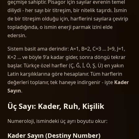
geçmişe sahiptir. Pisagor için sayılar evrenin temel
diliydi - her sayı bir titreşim, bir nitelik taşırdı. İsmin
de bir titreşim olduğu için, harflerini sayılara çevirip
topladığında, o ismin enerji parmak izini elde
edersin.
Sistem basit ama derindir: A=1, B=2, C=3 ... I=9, J=1,
K=2 ... ve böyle 9'a kadar gider, sonra döngü tekrar
başlar. Türkçe özel harfler (Ç, Ğ, İ, Ö, Ş, Ü) en yakın
Latin karşılıklarına göre hesaplanır. Tüm harflerin
değerleri toplanır, tek haneye indirgenir - işte
Kader
Sayın
.
Üç Sayı: Kader, Ruh, Kişilik
Numeroloji, ismindeki üç ayrı boyutu okur:
Kader Sayın (Destiny Number)