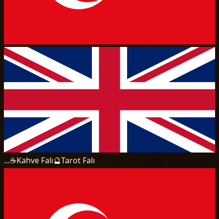
...
☕
Kahve Falı
🔮
Tarot Falı