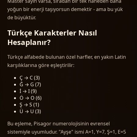
Master sayın varsa, sıradan bir tek haneden daha
yoğun bir enerji taşıyorsun demektir - ama bu yük
de büyüktür.
Türkçe Karakterler Nasıl
Hesaplanır?
Türkçe alfabede bulunan özel harfler, en yakın Latin
karşılıklarına göre eşleştirilir:
Ç → C (3)
Ğ → G (7)
İ → I (9)
Ö → O (6)
Ş → S (1)
Ü → U (3)
Bu eşleme, Pisagor numerolojisinin evrensel
sistemiyle uyumludur. "Ayşe" ismi A=1, Y=7, Ş=1, E=5