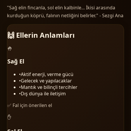
"Sağ elin fincanla, sol elin kalbinle... İkisi arasında
kurduğun köprü, falının netliğini belirler." - Sezgi Ana
🙌 Ellerin Anlamları
🤚
Sağ El
•
Aktif enerji, verme gücü
•
Gelecek ve yapılacaklar
•
Mantık ve bilinçli tercihler
•
Dış dünya ile iletişim
✅ Fal için önerilen el
✋