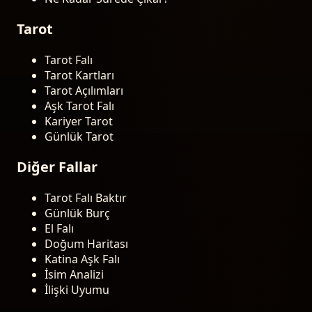
Tarot
Tarot Falı
Tarot Kartları
Tarot Açılımları
Aşk Tarot Falı
Kariyer Tarot
Günlük Tarot
Diğer Fallar
Tarot Falı Baktır
Günlük Burç
El Falı
Doğum Haritası
Katina Aşk Falı
İsim Analizi
İlişki Uyumu