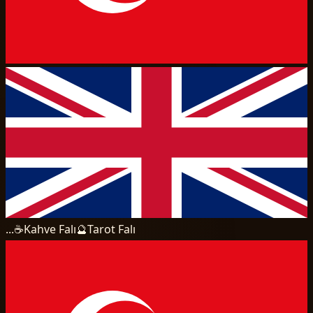
...
☕
Kahve Falı
🔮
Tarot Falı