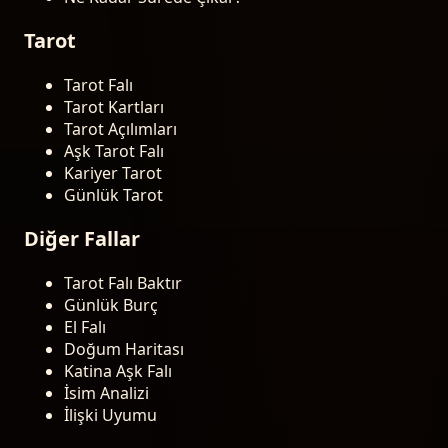
Tarot
Tarot Falı
Tarot Kartları
Tarot Açılımları
Aşk Tarot Falı
Kariyer Tarot
Günlük Tarot
Diğer Fallar
Tarot Falı Baktır
Günlük Burç
El Falı
Doğum Haritası
Katina Aşk Falı
İsim Analizi
İlişki Uyumu