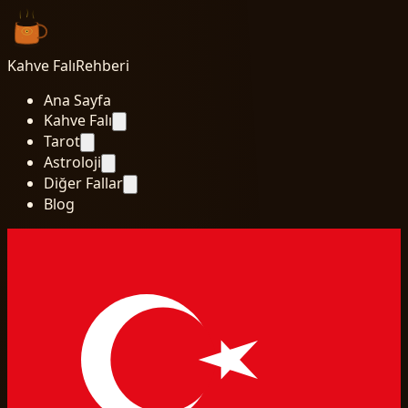
Kahve Falı
Rehberi
Ana Sayfa
Kahve Falı
Tarot
Astroloji
Diğer Fallar
Blog