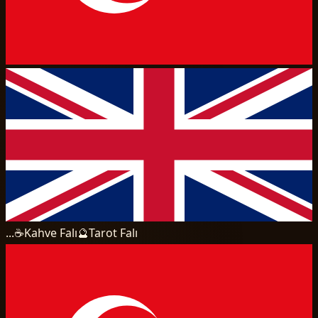
...
☕
Kahve Falı
🔮
Tarot Falı