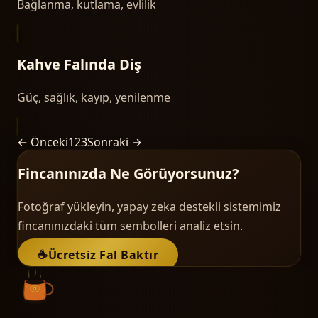
Bağlanma, kutlama, evlilik
Kahve Falında
Diş
Güç, sağlık, kayıp, yenilenme
← Önceki
1
2
3
Sonraki →
Fincanınızda Ne Görüyorsunuz?
Fotoğraf yükleyin, yapay zeka destekli sistemimiz
fincanınızdaki tüm sembolleri analiz etsin.
☕
Ücretsiz Fal Baktır