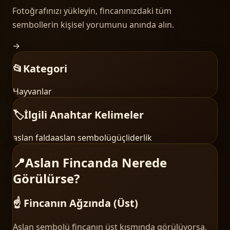
Fotoğrafınızı yükleyin, fincanınızdaki tüm
sembollerin kişisel yorumunu anında alın.
→
📂
Kategori
Hayvanlar
🏷️
İlgili Anahtar Kelimeler
aslan falda
aslan sembolü
güç
liderlik
📍
Aslan Fincanda Nerede
Görülürse?
☝️ Fincanın Ağzında (Üst)
Aslan sembolü fincanın üst kısmında görülüyorsa,