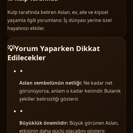
Kulp tarafında beliren Aslan, ev, aile ve kişisel
yaşamla ilgili yorumlanır. İş dünyası yerine özel
hayatınızı etkiler.
💡
Yorum Yaparken Dikkat
Edilecekler
✦
Aslan sembolünün netliği:
Ne kadar net
görünüyorsa, anlam o kadar kesindir. Bulanık
şekiller belirsizliği gösterir.
✦
Büyüklük önemlidir:
Büyük görünen Aslan,
etkisinin daha güçlü olacağını gösterir.