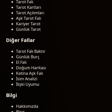
Tarot Falı
Tarot Kartları
Tarot Açılımları
Aşk Tarot Falı
Kariyer Tarot
Günlük Tarot
Diğer Fallar
Tarot Falı Baktır
Günlük Burç
El Falı
Doğum Haritası
Katina Aşk Falı
İsim Analizi
İlişki Uyumu
Bilgi
Hakkımızda
Blog