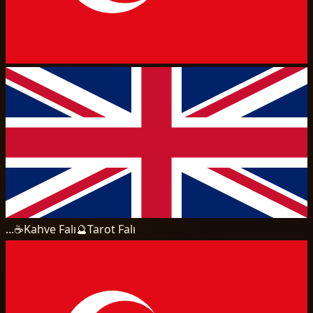
...
☕
Kahve Falı
🔮
Tarot Falı