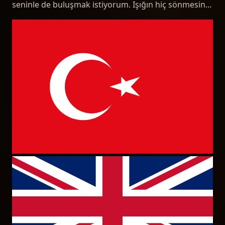
seninle de buluşmak istiyorum. Işığın hiç sönmesin...