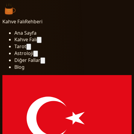
Kahve Falı
Rehberi
Ana Sayfa
Kahve Falı
Tarot
Astroloji
Diğer Fallar
Blog