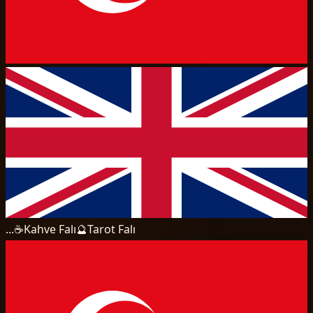
...
☕
Kahve Falı
🔮
Tarot Falı