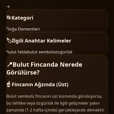
→
📂
Kategori
Doğa Elementleri
🏷️
İlgili Anahtar Kelimeler
bulut falda
bulut sembolü
özgürlük
📍
Bulut Fincanda Nerede
Görülürse?
☝️ Fincanın Ağzında (Üst)
Bulut sembolü fincanın üst kısmında görülüyorsa,
bu tehlike veya özgürlük ile ilgili gelişmeler yakın
zamanda (1-2 hafta içinde) gerçekleşecek demektir.