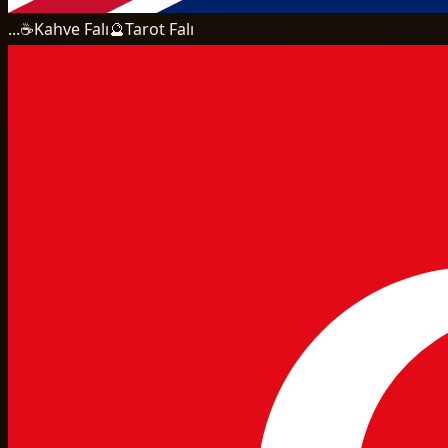
...
☕
Kahve Falı
🔮
Tarot Falı