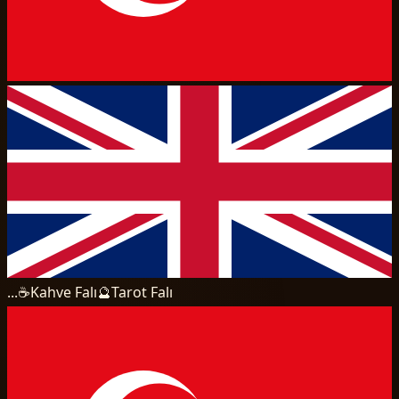
...
☕
Kahve Falı
🔮
Tarot Falı