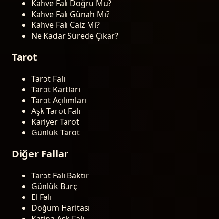
Kahve Falı Doğru Mu?
Kahve Falı Günah Mı?
Kahve Falı Caiz Mi?
Ne Kadar Sürede Çıkar?
Tarot
Tarot Falı
Tarot Kartları
Tarot Açılımları
Aşk Tarot Falı
Kariyer Tarot
Günlük Tarot
Diğer Fallar
Tarot Falı Baktır
Günlük Burç
El Falı
Doğum Haritası
Katina Aşk Falı