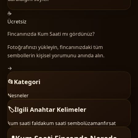
☕
Ücretsiz
Fincanınızda
Kum Saati
mı gördünüz?
Fotoğrafınızı yükleyin, fincanınızdaki tüm
sembollerin kişisel yorumunu anında alın.
→
📂
Kategori
Nesneler
🏷️
İlgili Anahtar Kelimeler
kum saati falda
kum saati sembolü
zaman
fırsat