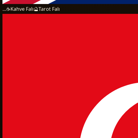
...
☕
Kahve Falı
🔮
Tarot Falı