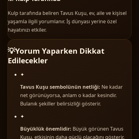
Kulp tarafında beliren Tavus Kuşu, ev, aile ve kişisel
yaşamla ilgili yorumlanır. İş dünyası yerine özel
hayatınızı etkiler.
💡
Yorum Yaparken Dikkat
Edilecekler
✦
Tavus Kuşu sembolünün netliği:
Ne kadar
net görünüyorsa, anlam o kadar kesindir.
Bulanık şekiller belirsizliği gösterir.
✦
Büyüklük önemlidir:
Büyük görünen Tavus
Kuşu, etkisinin daha güçlü olacağını gösterir.