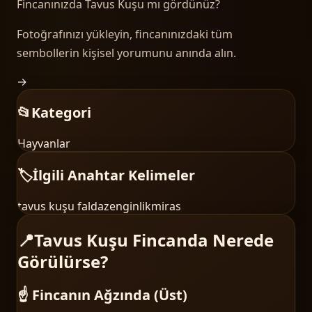
Fincanınızda
Tavus Kuşu
mı gördünüz?
Fotoğrafınızı yükleyin, fincanınızdaki tüm
sembollerin kişisel yorumunu anında alın.
→
📂
Kategori
Hayvanlar
🏷️
İlgili Anahtar Kelimeler
tavus kuşu falda
zenginlik
miras
📍
Tavus Kuşu Fincanda Nerede
Görülürse?
☝️ Fincanın Ağzında (Üst)