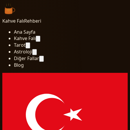
Kahve Falı
Rehberi
Ana Sayfa
Kahve Falı
Tarot
Astroloji
Diğer Fallar
Blog