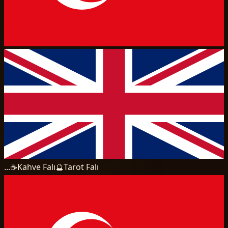
...
☕
Kahve Falı
🔮
Tarot Falı