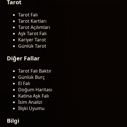
Tarot
Tarot Falı
Tarot Kartları
Tarot Açılımları
Aşk Tarot Falı
Kariyer Tarot
Günlük Tarot
Diğer Fallar
Tarot Falı Baktır
Günlük Burç
El Falı
Doğum Haritası
Katina Aşk Falı
İsim Analizi
İlişki Uyumu
Bilgi