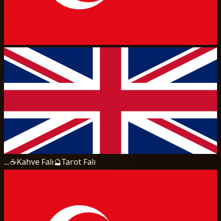
...
☕
Kahve Falı
🔮
Tarot Falı