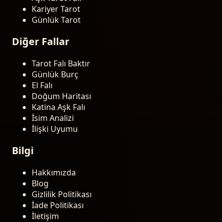
Kariyer Tarot
Günlük Tarot
Diğer Fallar
Tarot Falı Baktır
Günlük Burç
El Falı
Doğum Haritası
Katina Aşk Falı
İsim Analizi
İlişki Uyumu
Bilgi
Hakkımızda
Blog
Gizlilik Politikası
İade Politikası
İletişim