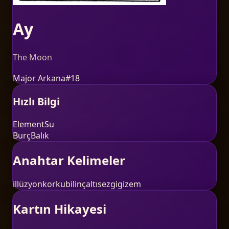
Ay
The Moon
Major Arkana
#
18
Hızlı Bilgi
Element
Su
Burç
Balık
Anahtar Kelimeler
illüzyon
korku
bilinçaltı
sezgi
gizem
Kartın Hikayesi