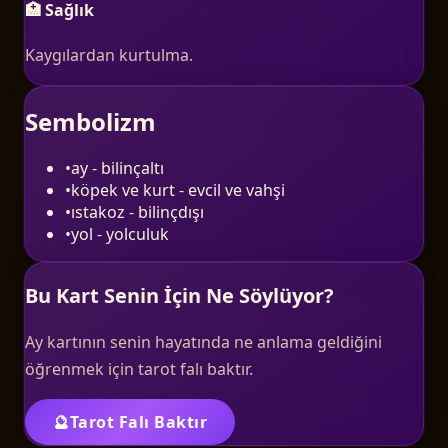
🏥 Sağlık
Kaygılardan kurtulma.
Sembolizm
•
ay - bilinçaltı
•
köpek ve kurt - evcil ve vahşi
•
ıstakoz - bilinçdışı
•
yol - yolculuk
Bu Kart Senin İçin Ne Söylüyor?
Ay
kartının senin hayatında ne anlama geldiğini
öğrenmek için tarot falı baktır.
🔮
Tarot Falı Baktır