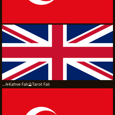
...
☕
Kahve Falı
🔮
Tarot Falı