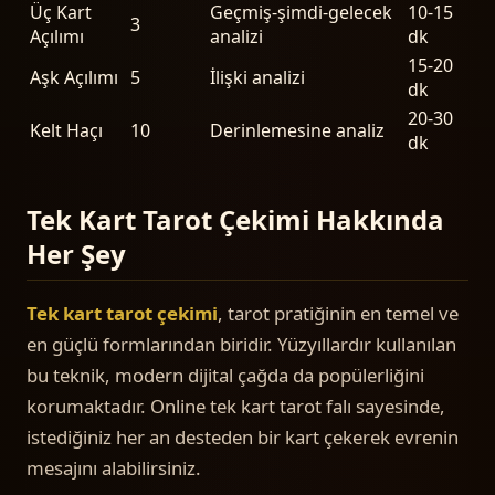
Üç Kart
Geçmiş-şimdi-gelecek
10-15
3
Açılımı
analizi
dk
15-20
Aşk Açılımı
5
İlişki analizi
dk
20-30
Kelt Haçı
10
Derinlemesine analiz
dk
Tek Kart Tarot Çekimi Hakkında
Her Şey
Tek kart tarot çekimi
, tarot pratiğinin en temel ve
en güçlü formlarından biridir. Yüzyıllardır kullanılan
bu teknik, modern dijital çağda da popülerliğini
korumaktadır. Online tek kart tarot falı sayesinde,
istediğiniz her an desteden bir kart çekerek evrenin
mesajını alabilirsiniz.