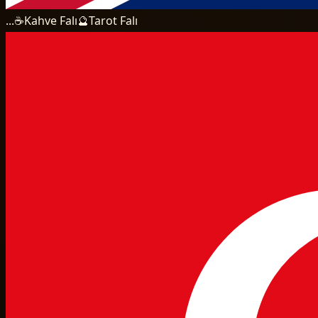
...
☕
Kahve Falı
🔮
Tarot Falı