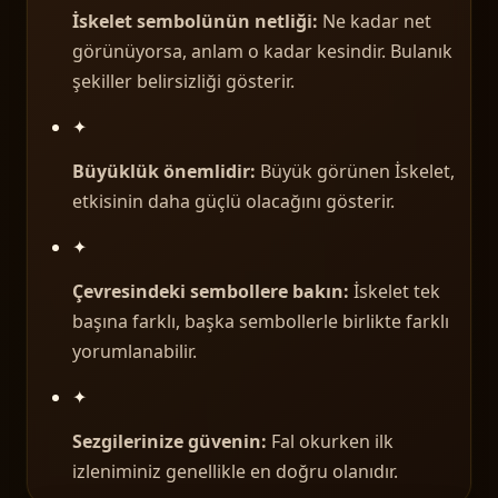
İskelet sembolünün netliği:
Ne kadar net
görünüyorsa, anlam o kadar kesindir. Bulanık
şekiller belirsizliği gösterir.
✦
Büyüklük önemlidir:
Büyük görünen İskelet,
etkisinin daha güçlü olacağını gösterir.
✦
Çevresindeki sembollere bakın:
İskelet tek
başına farklı, başka sembollerle birlikte farklı
yorumlanabilir.
✦
Sezgilerinize güvenin:
Fal okurken ilk
izleniminiz genellikle en doğru olanıdır.