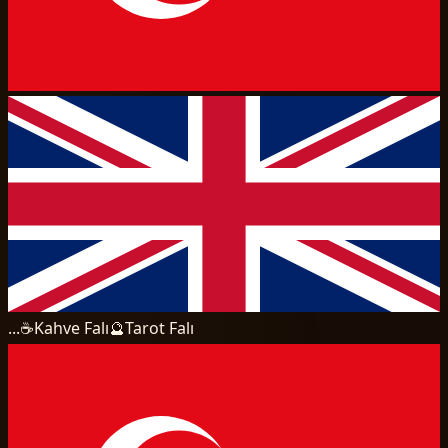
...
☕
Kahve Falı
🔮
Tarot Falı