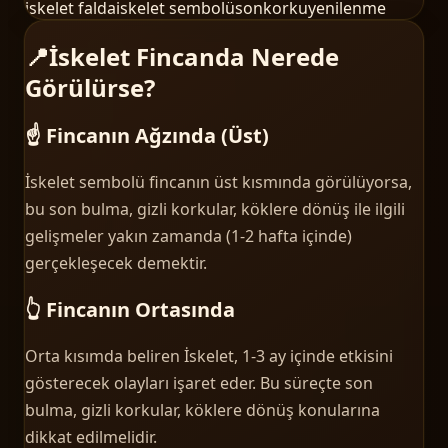
iskelet falda
iskelet sembolü
son
korku
yenilenme
📍
İskelet Fincanda Nerede
Görülürse?
☝️ Fincanın Ağzında (Üst)
İskelet sembolü fincanın üst kısmında görülüyorsa,
bu son bulma, gizli korkular, köklere dönüş ile ilgili
gelişmeler yakın zamanda (1-2 hafta içinde)
gerçekleşecek demektir.
👆 Fincanın Ortasında
Orta kısımda beliren İskelet, 1-3 ay içinde etkisini
gösterecek olayları işaret eder. Bu süreçte son
bulma, gizli korkular, köklere dönüş konularına
dikkat edilmelidir.