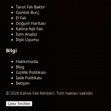
Tarot Falı Baktır
Günlük Burç
El Falı
Doğum Haritası
Katina Aşk Falı
İsim Analizi
İlişki Uyumu
Bilgi
Hakkımızda
Blog
Gizlilik Politikası
İade Politikası
İletişim
© 2026 Kahve Falı Rehberi. Tüm hakları saklıdır.
Çerez Tercihleri