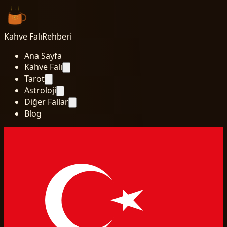
Kahve Falı
Rehberi
Ana Sayfa
Kahve Falı
Tarot
Astroloji
Diğer Fallar
Blog