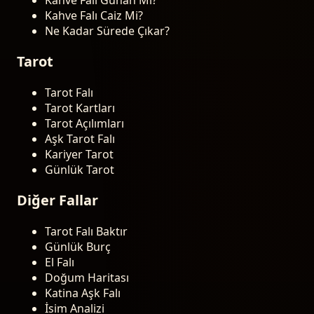
Kahve Falı Caiz Mi?
Ne Kadar Sürede Çıkar?
Tarot
Tarot Falı
Tarot Kartları
Tarot Açılımları
Aşk Tarot Falı
Kariyer Tarot
Günlük Tarot
Diğer Fallar
Tarot Falı Baktır
Günlük Burç
El Falı
Doğum Haritası
Katina Aşk Falı
İsim Analizi