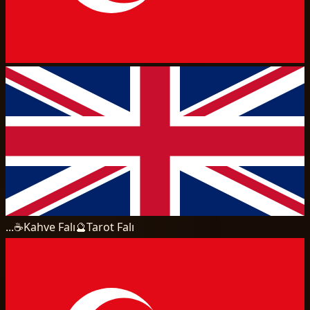
...
☕
Kahve Falı
🔮
Tarot Falı