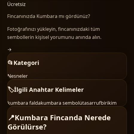
Ücretsiz
Fincanınızda
Kumbara
mı gördünüz?
Fotoğrafınızı yükleyin, fincanınızdaki tüm
sembollerin kişisel yorumunu anında alın.
→
📂
Kategori
Nesneler
🏷️
İlgili Anahtar Kelimeler
kumbara falda
kumbara sembolü
tasarruf
birikim
📍
Kumbara Fincanda Nerede
Görülürse?