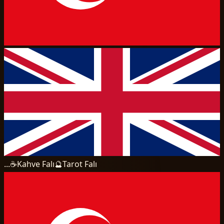
...
☕
Kahve Falı
🔮
Tarot Falı