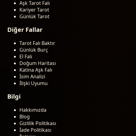
Aşk Tarot Falı
Kariyer Tarot
Günlük Tarot
Diğer Fallar
Tarot Falı Baktır
Günlük Burç
El Falı
Doğum Haritası
Katina Aşk Falı
İsim Analizi
İlişki Uyumu
Bilgi
Hakkımızda
Blog
Gizlilik Politikası
İade Politikası