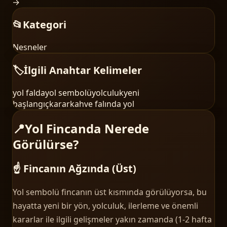
→
📂
Kategori
Nesneler
🏷️
İlgili Anahtar Kelimeler
yol falda
yol sembolü
yolculuk
yeni
başlangıç
karar
kahve falında yol
📍
Yol Fincanda Nerede
Görülürse?
☝️ Fincanın Ağzında (Üst)
Yol sembolü fincanın üst kısmında görülüyorsa, bu
hayatta yeni bir yön, yolculuk, ilerleme ve önemli
kararlar ile ilgili gelişmeler yakın zamanda (1-2 hafta