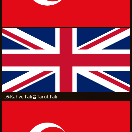
...
☕
Kahve Falı
🔮
Tarot Falı