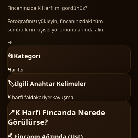
Fincanınızda
K Harfi
mı gördünüz?
Fotoğrafınızı yükleyin, fincanınızdaki tüm
sembollerin kişisel yorumunu anında alın.
→
📂
Kategori
Harfler
🏷️
İlgili Anahtar Kelimeler
K harfi falda
kariyer
kavuşma
📍
K Harfi Fincanda Nerede
Görülürse?
☝️ Fincanın Ağzında (Üst)