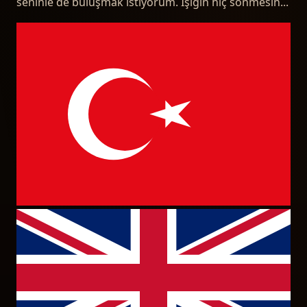
seninle de buluşmak istiyorum. Işığın hiç sönmesin...